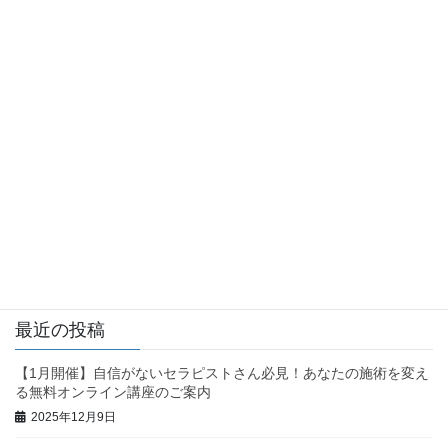
2025年7月14日
Blog
直接脳にアプローチする方法
セラピスト養成スクールCEOL Academy JAPAN認定講師 兼 フォ
ローアップスペシャリストの河野真奈です。 全身の司令塔であ
る”脳” 大切なのは分かったけど手で触ることは出来ないし、どう
やって脳のコンディション […]
投
固
固
1
2
»
稿
定
定
ペ
ペ
の
最近の投稿
ー
ー
ペ
ジ
ジ
【1月開催】自信がないセラピストさん必見！あなたの施術を変え
ー
る無料オンライン講座のご案内
ジ
2025年12月9日
送